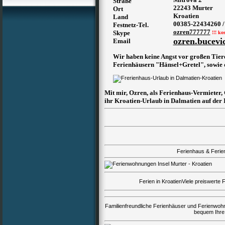
Straße
22243 Murter
Ort
Kroatien
Land
00385-22434260 /
Festnetz-Tel.
ozren777777
Skype
!!! ko
ozren.bucevi
Email
Wir haben keine Angst vor großen Tiere
Ferienhäusern "Hänsel+Gretel", sowi
Mit mir, Ozren, als Ferienhaus-Vermieter,
ihr Kroatien-Urlaub in Dalmatien auf der 
Ferienhaus & Feri
Ferien in KroatienViele preiswerte
F
Familienfreundliche
Ferienhäuser und Ferienwohn
bequem Ihre