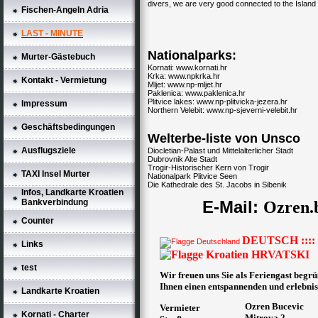
divers, we are very good connected to the Island 
Fischen-Angeln Adria
LAST - MINUTE
Nationalparks:
Murter-Gästebuch
Kornati:
www.kornati.hr
Krka:
www.npkrka.hr
Kontakt - Vermietung
Mljet:
www.np-mljet.hr
Paklenica:
www.paklenica.hr
Plitvice lakes:
www.np-plitvicka-jezera.hr
Impressum
Northern Velebit:
www.np-sjeverni-velebit.hr
Geschäftsbedingungen
Welterbe-liste von Unsco
Ausflugsziele
Diocletian-Palast und Mittelalterlicher Stadt
Dubrovnik Alte Stadt
Trogir-Historischer Kern von Trogir
TAXI Insel Murter
Nationalpark Plitvice Seen
Die Kathedrale des St. Jacobs in Sibenik
Infos, Landkarte Kroatien
Bankverbindung
E-Mail:
Ozren.
Counter
DEUTSCH ::::
Links
HRVATSKI
test
Wir freuen uns Sie als Feriengast begr
Ihnen einen entspannenden und erlebnis
Landkarte Kroatien
Ozren Bucevic
Vermieter
Kornati - Charter
Mitrova 2