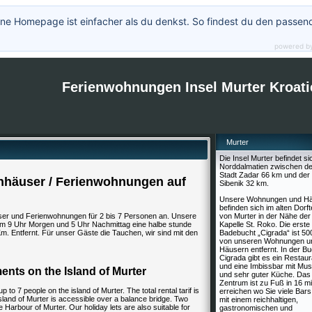
ne Homepage ist einfacher als du denkst. So findest du den passen
powered b
Ferienwohnungen Insel Murter Kroati
Murter
Die Insel Murter befindet si
Norddalmatien zwischen de
Stadt Zadar 66 km und der 
nhäuser / Ferienwohnungen auf
Sibenik 32 km.
Unsere Wohnungen und H
befinden sich im alten Dorfte
user und Ferienwohnungen für 2 bis 7 Personen an. Unsere
von Murter in der Nähe der
 um 9 Uhr Morgen und 5 Uhr Nachmittag eine halbe stunde
Kapelle St. Roko. Die erste
m. Entfernt. Für unser Gäste die Tauchen, wir sind mit den
Badebucht „Cigrada“ ist 50
von unseren Wohnungen u
Häusern entfernt. In der Bu
Cigrada gibt es ein Restaur
und eine Imbissbar mit Mus
ents on the Island of Murter
und sehr guter Küche. Das
Zentrum ist zu Fuß in 16 mi
to 7 people on the island of Murter. The total rental tarif is
erreichen wo Sie viele Bar
sland of Murter is accessible over a balance bridge. Two
mit einem reichhaltigen,
he Harbour of Murter. Our holiday lets are also suitable for
gastronomischen und