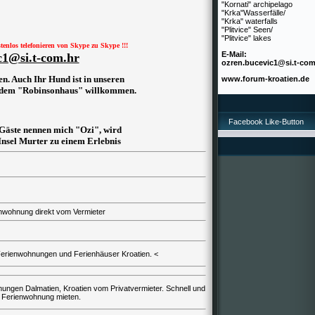
"Kornati" archipelago
"Krka"Wasserfälle/
"Krka" waterfalls
"Plitvice" Seen/
"Plitvice" lakes
stenlos telefonieren von Skype zu Skype !!!
E-Mail:
c1@si.t-com.hr
ozren.bucevic1@si.t-com
n. Auch Ihr Hund ist in unseren
www.forum-kroatien.de
e dem "Robinsonhaus" willkommen.
Facebook Like-Button
 Gäste nennen mich "Ozi", wird
Insel Murter zu einem Erlebnis
enwohnung
direkt vom Vermieter
erienwohnungen und Ferienhäuser Kroatien
. <
ungen Dalmatien, Kroatien
vom Privatvermieter. Schnell und
 Ferienwohnung mieten.