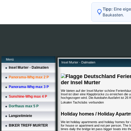
Tipp:
Eine eige
Baukasten.
Menü
Insel Murter - Dalmatien
Insel Murter - Dalmatien
Ferie
Panorama-Whg max 2 P
der Insel Murter
Panorama-Whg max 3 P
Wir bieten auf der Insel Murter schöne Ferienhä
Insel ist über eine Klappbrücke zu erreichen die
Sunshine-Whg max 4 P
hochgezogen wird. Die Autobahn Ausfahrt ist 26 K
Lokalen Tachclubs
verbunden
Dorfhaus max 5 P
Holiday homes / Holiday Apartm
Langzeitmiete
We let holiday apartments and holiday homes for up 
BIKER TREFF MURTER
for house or apartment and not per person. The I
times daily the bridge let pass bigger boats into t