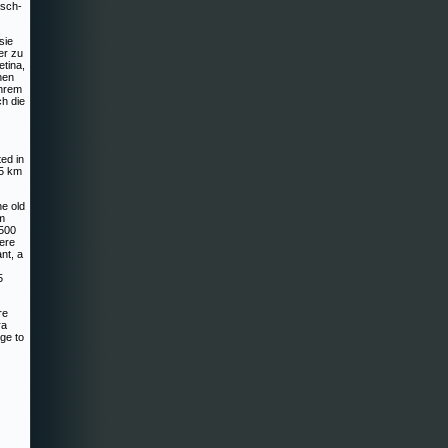
isch-
sie
er zu
tina,
nen
Ihrem
ch die
ted in
65 km
he old
 m
 500
Here
ant, a
5
re
ra
dge to