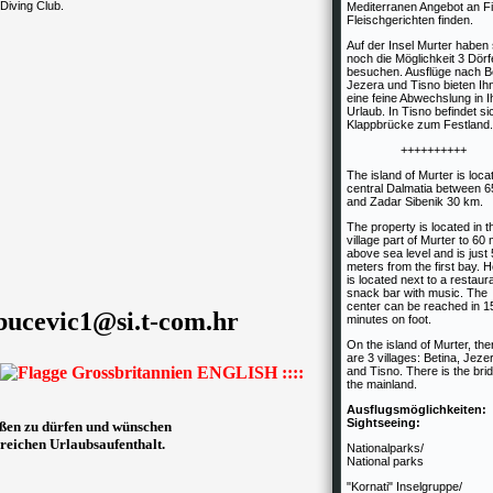
Diving Club.
Mediterranen Angebot an F
Fleischgerichten finden.
Auf der Insel Murter haben 
noch die Möglichkeit 3 Dörf
besuchen. Ausflüge nach Be
Jezera und Tisno bieten Ih
eine feine Abwechslung in 
Urlaub. In Tisno befindet si
Klappbrücke zum Festland.
++++++++++
The island of Murter is loca
central Dalmatia between 
and Zadar Sibenik 30 km.
The property is located in t
village part of Murter to 60
above sea level and is just
meters from the first bay. 
is located next to a restaur
snack bar with music. The
center can be reached in 1
bucevic1@si.t-com.hr
minutes on foot.
On the island of Murter, the
are 3 villages: Betina, Jeze
ENGLISH ::::
and Tisno. There is the bri
the mainland.
Ausflugsmöglichkeiten:
Sightseeing:
üßen zu dürfen und wünschen
reichen Urlaubsaufenthalt.
Nationalparks/
National parks
"Kornati" Inselgruppe/