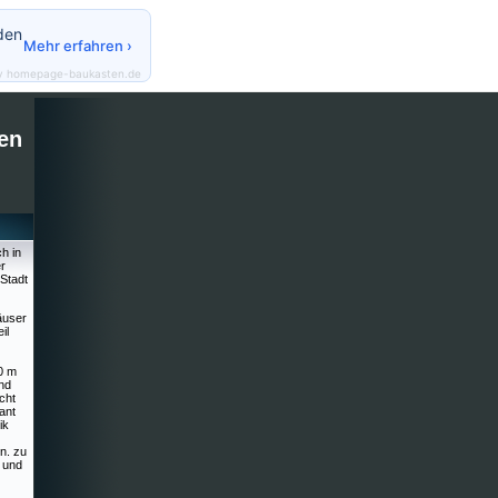
den
Mehr erfahren ›
y homepage-baukasten.de
en
ch in
r
Stadt
äuser
il
0 m
nd
cht
ant
ik
n. zu
s und